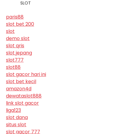
SLOT
paris88
slot bet 200
slot
demo slot
slot qris
slot jepang
slot777
slot88
slot gacor hari ini
slot bet kecil
amazon4d
dewataslot888
link slot gacor
liga123
slot dana
situs slot
slot gacor 777