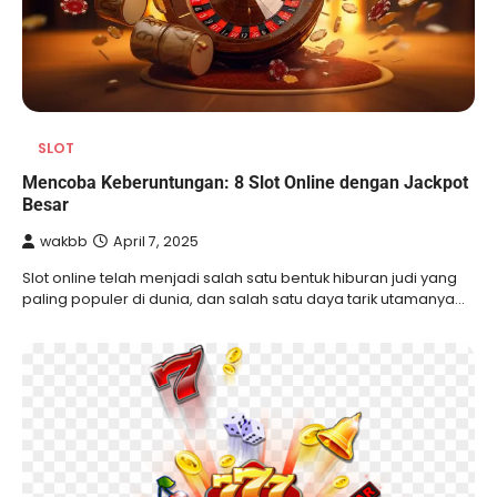
SLOT
Mencoba Keberuntungan: 8 Slot Online dengan Jackpot
Besar
wakbb
April 7, 2025
Slot online telah menjadi salah satu bentuk hiburan judi yang
paling populer di dunia, dan salah satu daya tarik utamanya…