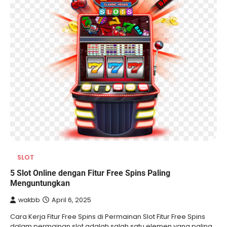
SLOT
5 Slot Online dengan Fitur Free Spins Paling
Menguntungkan
wakbb
April 6, 2025
Cara Kerja Fitur Free Spins di Permainan Slot Fitur Free Spins
dalam permainan slot adalah salah satu elemen yang paling…