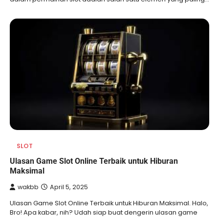
SLOT
Ulasan Game Slot Online Terbaik untuk Hiburan
Maksimal
wakbb
April 5, 2025
Ulasan Game Slot Online Terbaik untuk Hiburan Maksimal. Halo,
Bro! Apa kabar, nih? Udah siap buat dengerin ulasan game