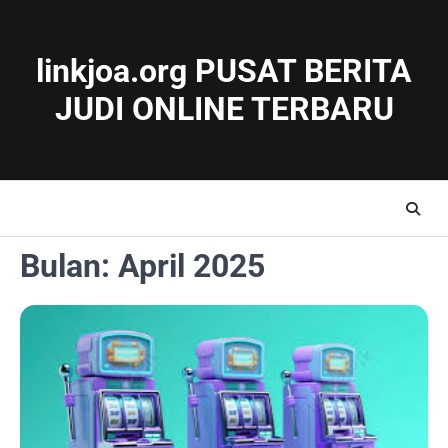
Skip
to
content
linkjoa.org PUSAT BERITA
JUDI ONLINE TERBARU
Bulan:
April 2025