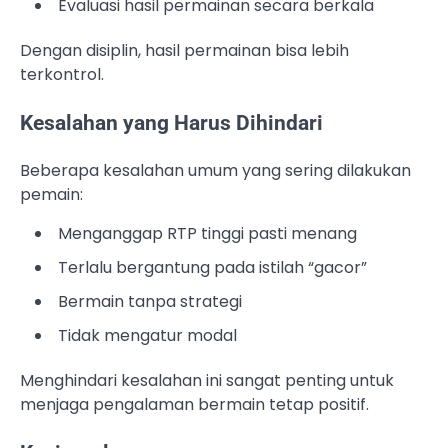
Evaluasi hasil permainan secara berkala
Dengan disiplin, hasil permainan bisa lebih
terkontrol.
Kesalahan yang Harus Dihindari
Beberapa kesalahan umum yang sering dilakukan
pemain:
Menganggap RTP tinggi pasti menang
Terlalu bergantung pada istilah “gacor”
Bermain tanpa strategi
Tidak mengatur modal
Menghindari kesalahan ini sangat penting untuk
menjaga pengalaman bermain tetap positif.