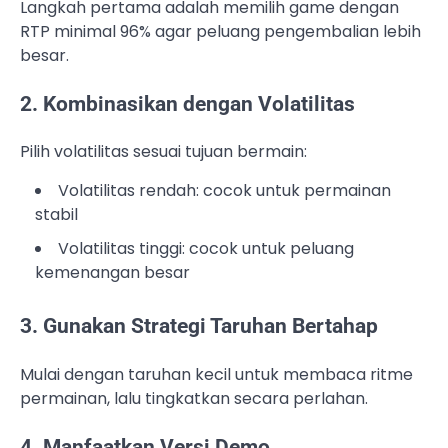
Langkah pertama adalah memilih game dengan
RTP minimal 96% agar peluang pengembalian lebih
besar.
2. Kombinasikan dengan Volatilitas
Pilih volatilitas sesuai tujuan bermain:
Volatilitas rendah: cocok untuk permainan
stabil
Volatilitas tinggi: cocok untuk peluang
kemenangan besar
3. Gunakan Strategi Taruhan Bertahap
Mulai dengan taruhan kecil untuk membaca ritme
permainan, lalu tingkatkan secara perlahan.
4. Manfaatkan Versi Demo