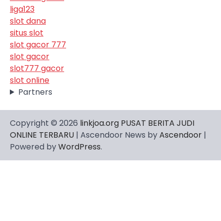
liga123
slot dana
situs slot
slot gacor 777
slot gacor
slot777 gacor
slot online
Partners
Copyright © 2026
linkjoa.org PUSAT BERITA JUDI
ONLINE TERBARU
| Ascendoor News by
Ascendoor
|
Powered by
WordPress
.