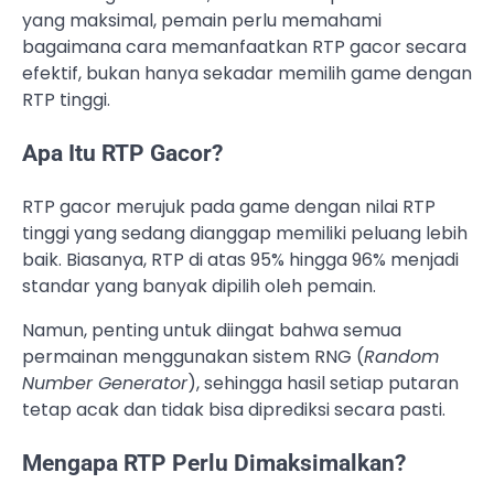
yang maksimal, pemain perlu memahami
bagaimana cara memanfaatkan RTP gacor secara
efektif, bukan hanya sekadar memilih game dengan
RTP tinggi.
Apa Itu RTP Gacor?
RTP gacor merujuk pada game dengan nilai RTP
tinggi yang sedang dianggap memiliki peluang lebih
baik. Biasanya, RTP di atas 95% hingga 96% menjadi
standar yang banyak dipilih oleh pemain.
Namun, penting untuk diingat bahwa semua
permainan menggunakan sistem RNG (
Random
Number Generator
), sehingga hasil setiap putaran
tetap acak dan tidak bisa diprediksi secara pasti.
Mengapa RTP Perlu Dimaksimalkan?