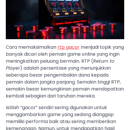
Cara memaksimalkan
rtp gacor
menjadi topik yang
banyak dicari oleh pemain game online yang ingin
meningkatkan peluang bermain. RTP (
Return to
Player
) adalah persentase yang menunjukkan
seberapa besar pengembalian dana kepada
pemain dalam jangka panjang. Semakin tinggi RTP,
semakin besar kemungkinan pemain mendapatkan
kembali sebagian dari taruhan mereka.
Istilah “gacor” sendiri sering digunakan untuk
menggambarkan game yang sedang dianggap
memiliki performa baik atau sering memberikan
kemenangan. Namun, untuk mendapatkan hasil