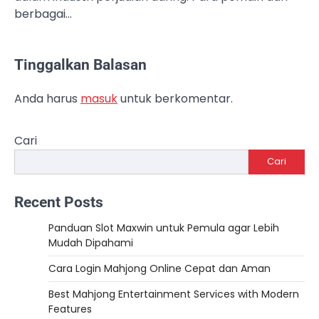
berbagai…
Tinggalkan Balasan
Anda harus
masuk
untuk berkomentar.
Cari
Cari
Recent Posts
Panduan Slot Maxwin untuk Pemula agar Lebih
Mudah Dipahami
Cara Login Mahjong Online Cepat dan Aman
Best Mahjong Entertainment Services with Modern
Features